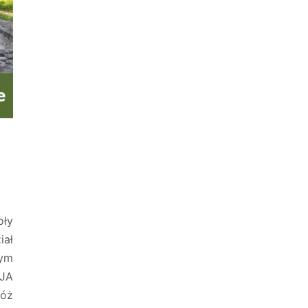
oły
iał
wym
ZJA
róż