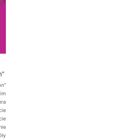
n”
on”
kim
era
ie
ie
ie
óły