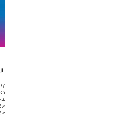
ji
rzy
ch
ku,
ów
ów