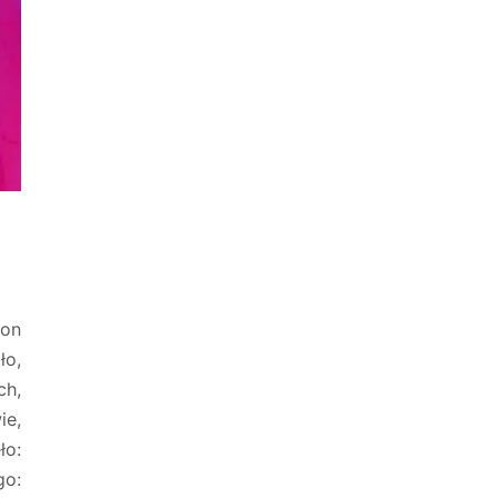
fon
ło,
h,
ie,
o:
o: