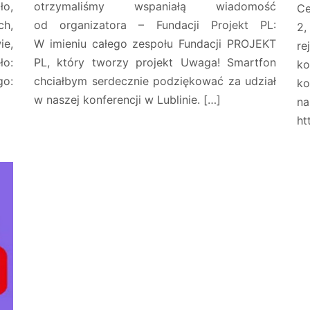
ło,
otrzymaliśmy wspaniałą wiadomość
Ce
h,
od organizatora – Fundacji Projekt PL:
2
ie,
W imieniu całego zespołu Fundacji PROJEKT
r
o:
PL, który tworzy projekt Uwaga! Smartfon
k
o:
chciałbym serdecznie podziękować za udział
ko
w naszej konferencji w Lublinie. […]
ht