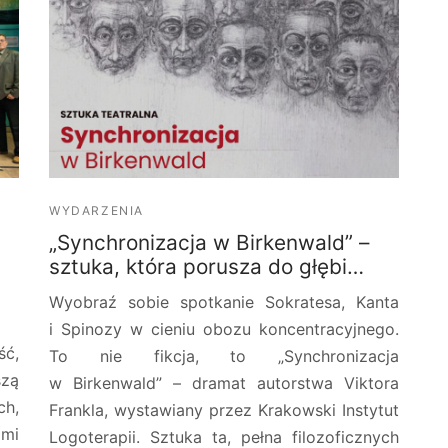
WYDARZENIA
y
„Synchronizacja w Birkenwald” –
sztuka, która porusza do głębi…
Wyobraź sobie spotkanie Sokratesa, Kanta
i Spinozy w cieniu obozu koncentracyjnego.
ść,
To nie fikcja, to „Synchronizacja
szą
w Birkenwald” – dramat autorstwa Viktora
ch,
Frankla, wystawiany przez Krakowski Instytut
ami
Logoterapii. Sztuka ta, pełna filozoficznych