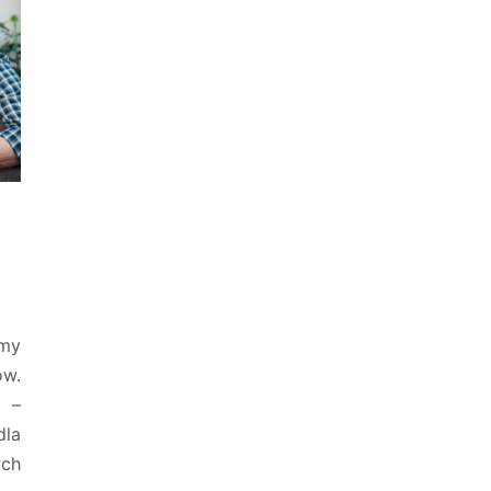
imy
ów.
 –
dla
ych