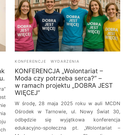
KONFERENCJE
WYDARZENIA
ak
KONFERENCJA „Wolontariat –
u.
Moda czy potrzeba serca?” –
w ramach projektu „DOBRA JEST
ra”
WIĘCEJ”
est
W środę, 28 maja 2025 roku w auli MCDN
nie
Ośrodek w Tarnowie, ul. Nowy Świat 30,
nia
odbędzie się wyjątkowa konferencja
ju
edukacyjno-społeczna pt. „Wolontariat –
ych