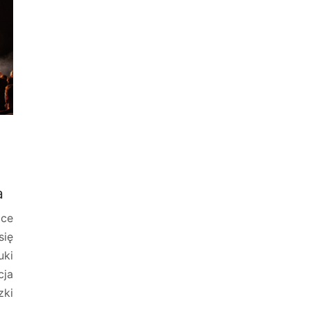
a
ce
się
ki
cja
zki