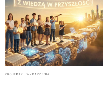
PROJEKTY
WYDARZENIA
„Z wiedzą w przyszłość – śląskie szkoły”
Stowarzyszenie Przyjaciół Szkół Katolickich
w partnerstwiez Fundacją Wspomagającą
Wychowan…