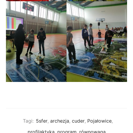
Tagi:
5sfer
,
archezja
,
cuder
,
Pojałowice
,
profilaktyka
,
program
,
równowaga