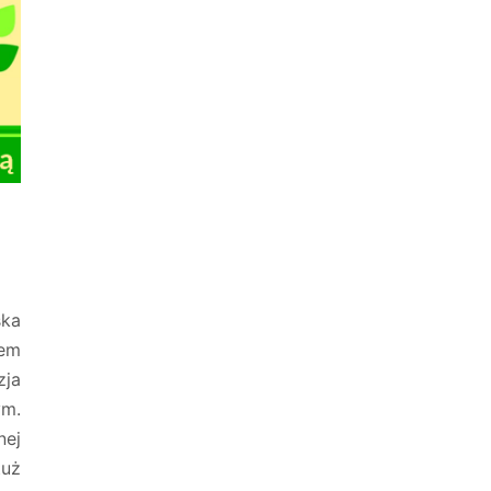
1
ka
zem
zja
ym.
nej
uż