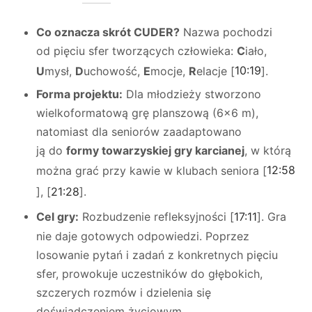
Co oznacza skrót CUDER?
Nazwa pochodzi
od pięciu sfer tworzących człowieka:
C
iało,
U
mysł,
D
uchowość,
E
mocje,
R
elacje [
10:19
].
Forma projektu:
Dla młodzieży stworzono
wielkoformatową grę planszową (6×6 m),
natomiast dla seniorów zaadaptowano
ją do
formy towarzyskiej gry karcianej
, w którą
można grać przy kawie w klubach seniora [
12:58
], [
21:28
].
Cel gry:
Rozbudzenie refleksyjności [
17:11
]. Gra
nie daje gotowych odpowiedzi. Poprzez
losowanie pytań i zadań z konkretnych pięciu
sfer, prowokuje uczestników do głębokich,
szczerych rozmów i dzielenia się
doświadczeniem życiowym.