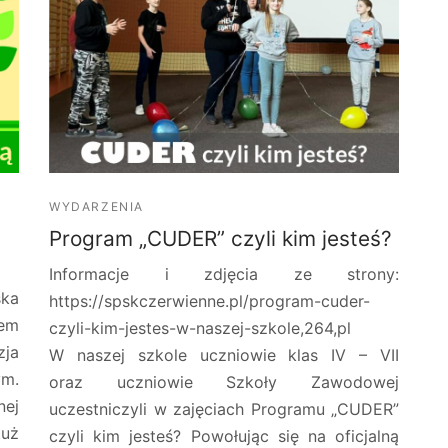
WYDARZENIA
1
Program „CUDER” czyli kim jesteś?
Informacje i zdjęcia ze strony:
ka
https://spskczerwienne.pl/program-cuder-
zem
czyli-kim-jestes-w-naszej-szkole,264,pl
zja
W naszej szkole uczniowie klas IV – VII
ym.
oraz uczniowie Szkoły Zawodowej
nej
uczestniczyli w zajęciach Programu „CUDER”
uż
czyli kim jesteś? Powołując się na oficjalną