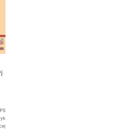
j
PS
tyk
ej