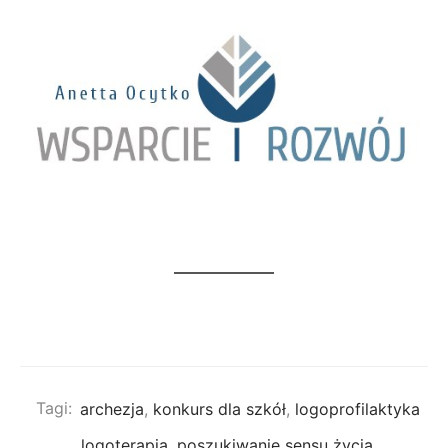
Tagi:
archezja
,
konkurs dla szkół
,
logoprofilaktyka
,
logoterapia
,
poszukiwanie sensu życia
,