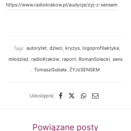
https://www.radiokrakow.pl/audycje/zyj-z-sensem
Tagi:
autorytet
,
dzieci
,
kryzys
,
logoprofilaktyka
,
młodzież
,
radioKraków
,
raport
,
RomanSolecki
,
sens
,
TomaszGubała
,
ŻYJzSENSEM
Udostępnij
Powiązane posty