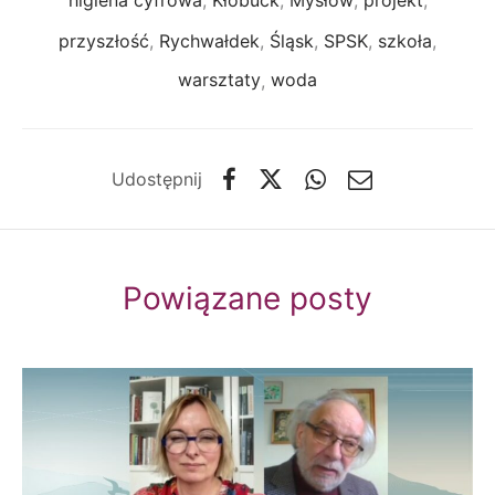
higiena cyfrowa
,
Kłobuck
,
Mysłów
,
projekt
,
przyszłość
,
Rychwałdek
,
Śląsk
,
SPSK
,
szkoła
,
warsztaty
,
woda
Udostępnij
Powiązane posty